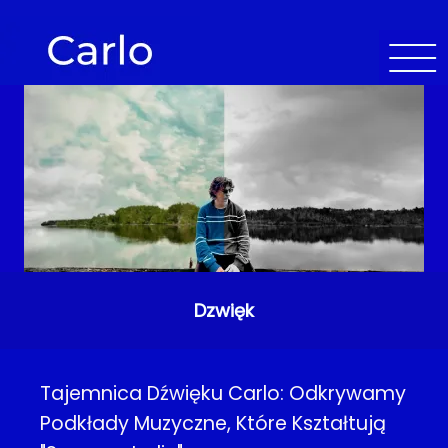
Dzwięk
Tajemnica Dźwięku Carlo: Odkrywamy
Podkłady Muzyczne, Które Kształtują